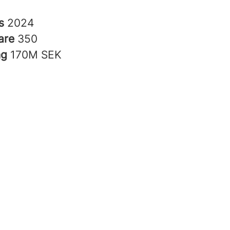
es
2024
are
350
ng
170M SEK