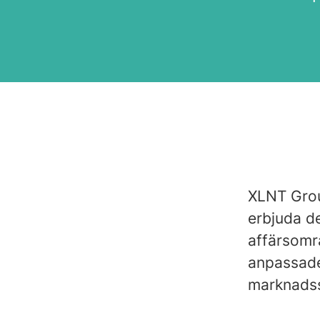
XLNT Grou
erbjuda d
affärsomr
anpassade 
marknads