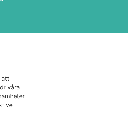
 att
ör våra
ksamheter
ktive