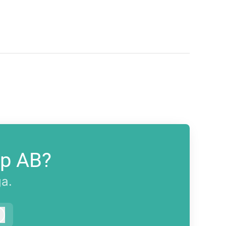
up AB?
ga.
Logga in