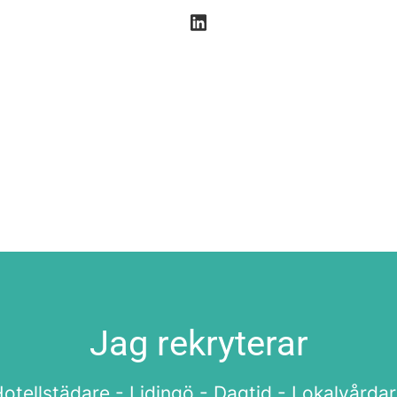
Jag rekryterar
otellstädare - Lidingö - Dagtid - Lokalvårda